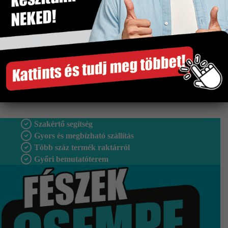
Méret
250×750 mm
Tipus
Falburkolat
Vastagság
8 mm
Fagyálló
Nem
Gyártó
Idea
Szakértő segítség
Gyors és megbízható szállítás
Több száz termék raktárról
Győri bemutatóterem