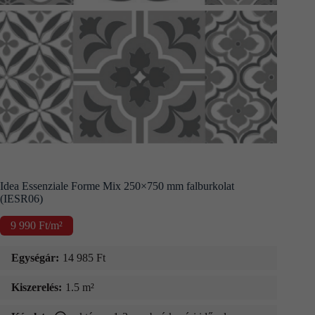
Kapcsolat
Fizetés
és
szállítás
Információk
Idea Essenziale Forme Mix 250×750 mm falburkolat
(IESR06)
9 990
Ft
/m²
Egységár:
14 985
Ft
Kiszerelés:
1.5 m²