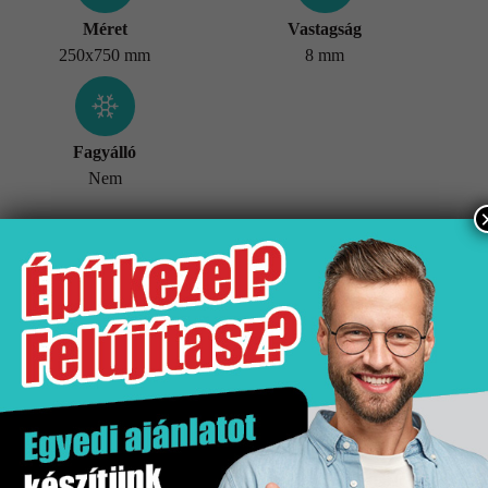
Méret
Vastagság
250x750 mm
8 mm
Fagyálló
Nem
További információk
Tömeg
20,5 kg
Értékesítési egység
doboz
Kiszerelés
1.5 m2
Mennyiségi egység
m2