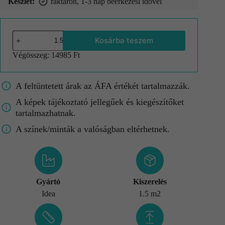
Készlet:
raktáron, 1-3 nap beérkezési idővel
Kosárba teszem
Végösszeg:
14985 Ft
A feltüntetett árak az ÁFA értékét tartalmazzák.
A képek tájékoztató jellegűek és kiegészítőket
tartalmazhatnak.
A színek/minták a valóságban eltérhetnek.
Gyártó
Kiszerelés
Idea
1.5 m2