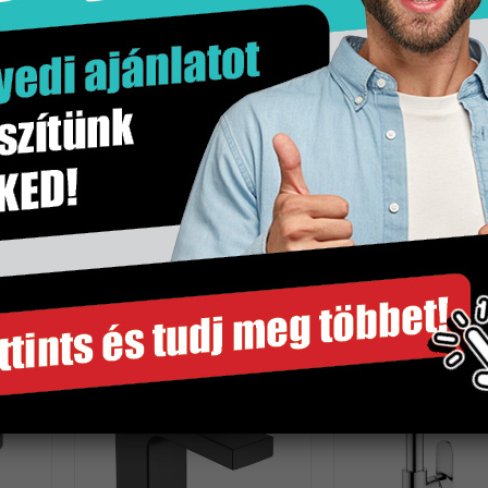
5 kg
db
Matt fekete
Hansgrohe
1 db