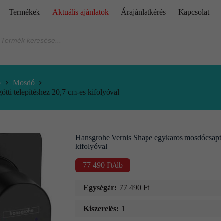
Termékek
Aktuális ajánlatok
Árajánlatkérés
Kapcsolat
p
Mosdó
ti telepítéshez 20,7 cm-es kifolyóval
Hansgrohe Vernis Shape egykaros mosdócsaptel
kifolyóval
77 490
Ft
/db
Egységár:
77 490
Ft
Kiszerelés:
1