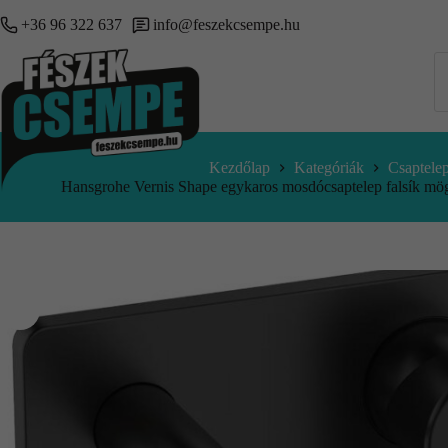
+36 96 322 637
info@feszekcsempe.hu
Kezdőlap
Kategóriák
Csaptele
Hansgrohe Vernis Shape egykaros mosdócsaptelep falsík mögöt