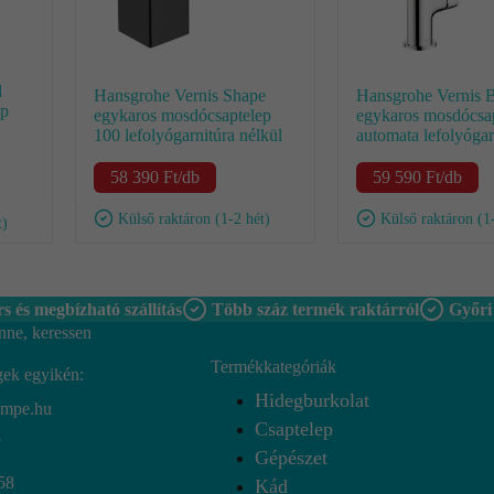
d
Hansgrohe Vernis Shape
Hansgrohe Vernis 
ep
egykaros mosdócsaptelep
egykaros mosdócsa
100 lefolyógarnitúra nélkül
automata lefolyógar
58 390
Ft
/db
59 590
Ft
/db
Külső raktáron (1-2 hét)
Külső raktáron (1
t)
s és megbízható szállítás
Több száz termék raktárról
Győri
nne, keressen
Termékkategóriák
gek egyikén:
Hidegburkolat
empe.hu
Csaptelep
7
Gépészet
58
Kád