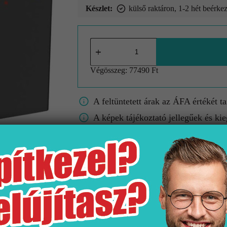
Készlet:
külső raktáron, 1-2 hét beérkez
Végösszeg:
77490 Ft
A feltüntetett árak az ÁFA értékét t
A képek tájékoztató jellegűek és kie
A színek/minták a valóságban eltérh
Gyártó
Kiszerelés
Fe
Hansgrohe
1 db
Matt