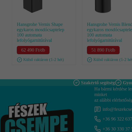
Hansgrohe Vernis Shape
Hansgrohe Vernis Blen
egykaros mosdócsaptelep
egykaros mosdócsaptel
100 automata
100 automata
lefolyógarnitúrával
lefolyógarnitúrával
62 490
Ft
/db
51 890
Ft
/db
Külső raktáron (1-2 hét)
Külső raktáron (1-2 hé
Szakértő segítség
Gyor
Ha bármi kérdése le
minket
az alábbi elérhetősé
info@feszekcs
+36 96 322 63
+36 30 330 37 