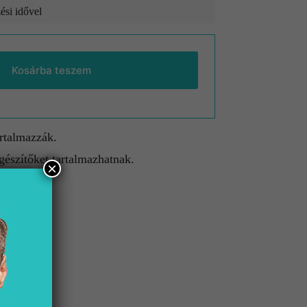
ési idővel
Kosárba teszem
artalmazzák.
gészítőket tartalmazhatnak.
×
etnek.
lület
 fekete