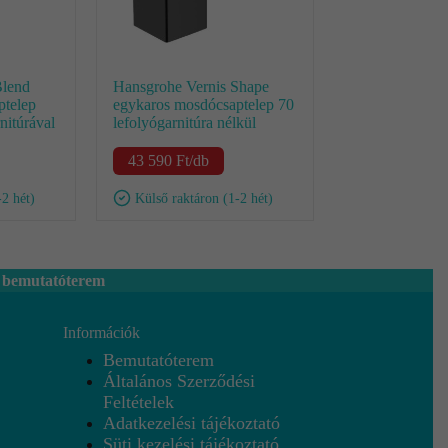
Blend
Hansgrohe Vernis Shape
ptelep
egykaros mosdócsaptelep 70
nitúrával
lefolyógarnitúra nélkül
43 590
Ft
/db
-2 hét)
Külső raktáron (1-2 hét)
 bemutatóterem
Információk
Bemutatóterem
Általános Szerződési
Feltételek
Adatkezelési tájékoztató
Süti kezelési tájékoztató