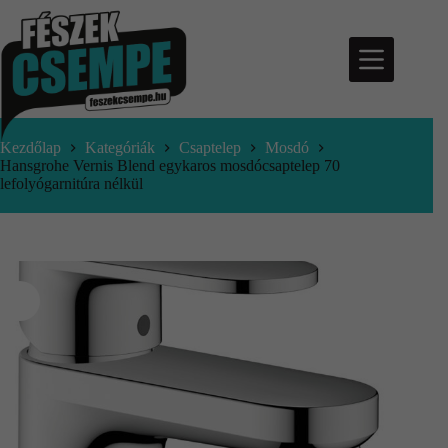
Kezdőlap
Kategóriák
Csaptelep
Mosdó
Hansgrohe Vernis Blend egykaros mosdócsaptelep 70
lefolyógarnitúra nélkül
nfo@feszekcsempe.hu
Kosár
Termékek
Aktuális
ajánlatok
Árajánlatkérés