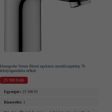
Kapcsolat
Fizetés
és
szállítás
Információk
Hansgrohe Vernis Blend egykaros mosdócsaptelep 70
lefolyógarnitúra nélkül
25 590
Ft
/db
Egységár:
25 590
Ft
Kiszerelés:
1