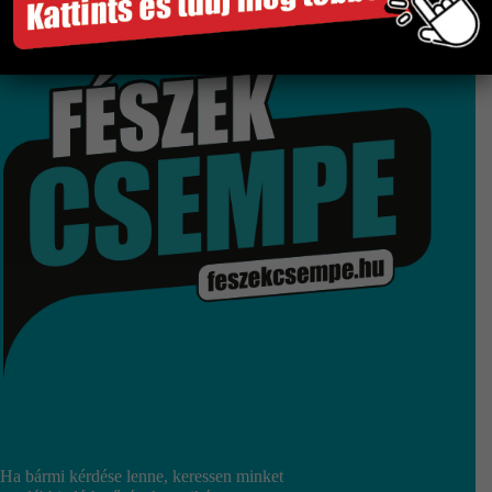
Gyors és megbízható szállítás
Több száz termék raktárról
Győri bemutatóterem
Ha bármi kérdése lenne, keressen minket