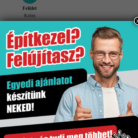
Felület
Króm
További információk
Tömeg
5 kg
Értékesítési egység
db
Felület
Króm
Gyártó
Hansgrohe
Kiszerelés
1 db
Szakértő segítség