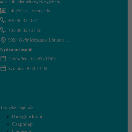
az alábbi elérhetőségek egyikén:
info@feszekcsempe.hu
+36 96 322 637
+36 30 330 37 58
9024 Győr Mészáros Lőrinc u. 1.
Nyitvatartásunk
Hétfő-Péntek: 8:00-17:00
Szombat: 8:00-13:00
Termékkategóriák
Hidegburkolat
Csaptelep
Gépészet