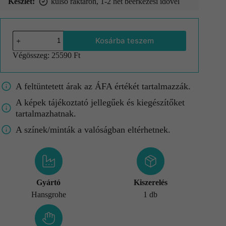
Készlet:
külső raktáron, 1-2 hét beérkezési idővel
Kosárba teszem
Végösszeg:
25590 Ft
A feltüntetett árak az ÁFA értékét tartalmazzák.
A képek tájékoztató jellegűek és kiegészítőket
tartalmazhatnak.
A színek/minták a valóságban eltérhetnek.
Gyártó
Kiszerelés
Hansgrohe
1 db