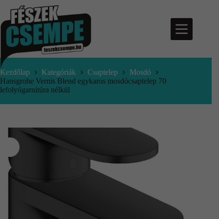
Kezdőlap
Kategóriák
Csaptelep
Mosdó
Hansgrohe Vernis Blend egykaros mosdócsaptelep 70
lefolyógarnitúra nélkül
nfo@feszekcsempe.hu
Kosár
Termékek
Aktuális
ajánlatok
Árajánlatkérés