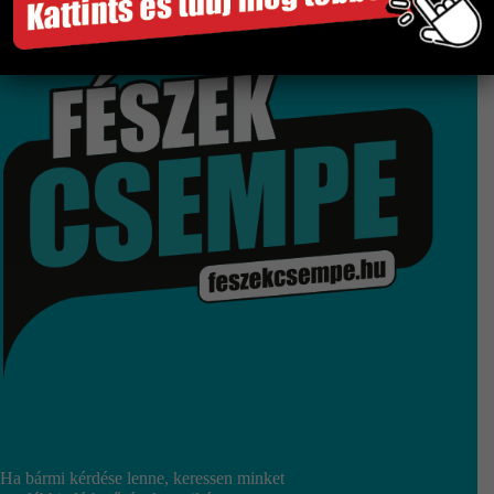
Gyors és megbízható szállítás
Több száz termék raktárról
Győri bemutatóterem
Ha bármi kérdése lenne, keressen minket