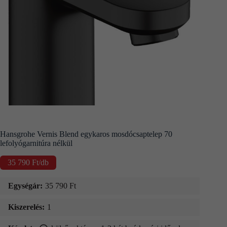
Kapcsolat
Fizetés
és
szállítás
Információk
Hansgrohe Vernis Blend egykaros mosdócsaptelep 70
lefolyógarnitúra nélkül
35 790
Ft
/db
Egységár:
35 790
Ft
Kiszerelés:
1