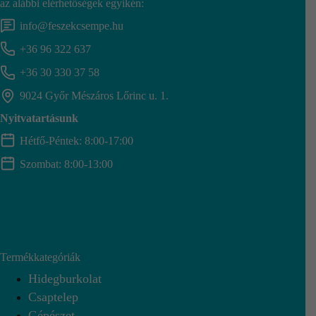
az alábbi elérhetőségek egyikén:
info@feszekcsempe.hu
+36 96 322 637
+36 30 330 37 58
9024 Győr Mészáros Lőrinc u. 1.
Nyitvatartásunk
Hétfő-Péntek: 8:00-17:00
Szombat: 8:00-13:00
Termékkategóriák
Hidegburkolat
Csaptelep
Gépészet