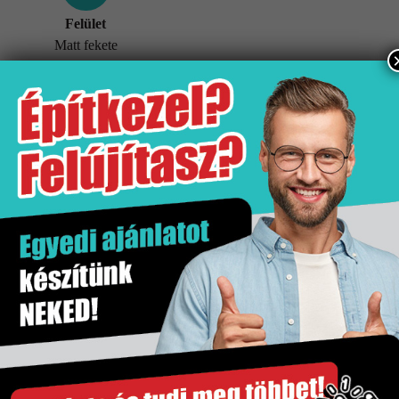
Felület
Matt fekete
További információk
Tömeg
5 kg
Értékesítési egység
db
Felület
Matt fekete
Gyártó
Hansgrohe
Kiszerelés
1 db
Szakértő segítség