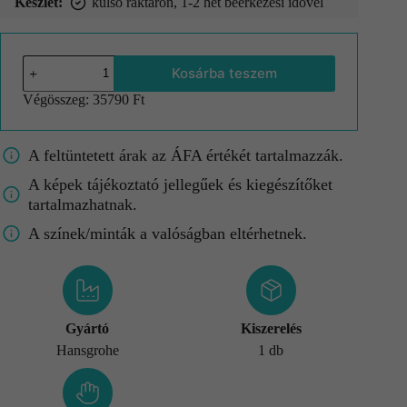
Készlet:
külső raktáron, 1-2 hét beérkezési idővel
Kosárba teszem
Végösszeg:
35790 Ft
A feltüntetett árak az ÁFA értékét tartalmazzák.
A képek tájékoztató jellegűek és kiegészítőket
tartalmazhatnak.
A színek/minták a valóságban eltérhetnek.
Gyártó
Kiszerelés
Hansgrohe
1 db