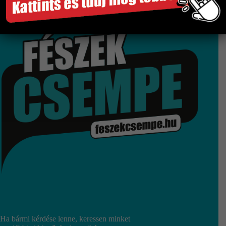
Gyors és megbízható szállítás
Több száz termék raktárról
Győri bemutatóterem
Ha bármi kérdése lenne, keressen minket