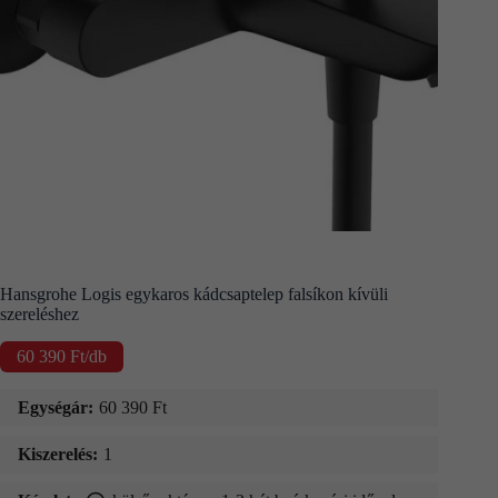
Kapcsolat
Fizetés
és
szállítás
Információk
Hansgrohe Logis egykaros kádcsaptelep falsíkon kívüli
szereléshez
60 390
Ft
/db
Egységár:
60 390
Ft
Kiszerelés:
1