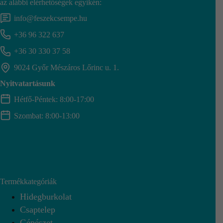
az alábbi elérhetőségek egyikén:
info@feszekcsempe.hu
+36 96 322 637
+36 30 330 37 58
9024 Győr Mészáros Lőrinc u. 1.
Nyitvatartásunk
Hétfő-Péntek: 8:00-17:00
Szombat: 8:00-13:00
Termékkategóriák
Hidegburkolat
Csaptelep
Gépészet