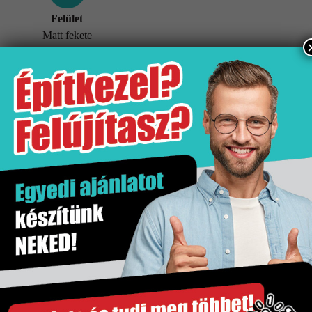
Felület
Matt fekete
További információk
Tömeg
6 kg
Értékesítési egység
db
Felület
Matt fekete
Gyártó
Hansgrohe
Kiszerelés
1 db
Szakértő segítség