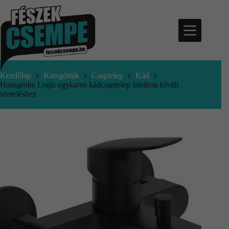
Kezdőlap
Kategóriák
Csaptelep
Kád
Hansgrohe Logis egykaros kádcsaptelep falsíkon kívüli
szereléshez
nfo@feszekcsempe.hu
Kosár
Termékek
Aktuális
ajánlatok
Árajánlatkérés