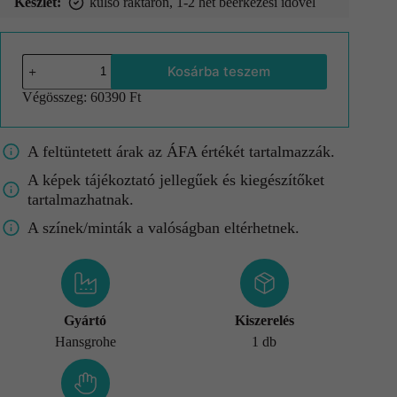
Készlet:
külső raktáron, 1-2 hét beérkezési idővel
Kosárba teszem
Végösszeg:
60390 Ft
A feltüntetett árak az ÁFA értékét tartalmazzák.
A képek tájékoztató jellegűek és kiegészítőket
tartalmazhatnak.
A színek/minták a valóságban eltérhetnek.
Gyártó
Kiszerelés
Hansgrohe
1 db